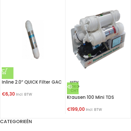
Inline 2.0” QUICK Filter GAC
UITV
ERKO
CHT
€
6,30
Incl. BTW
Krausen 100 Mini TDS
€
199,00
Incl. BTW
CATEGORIEËN