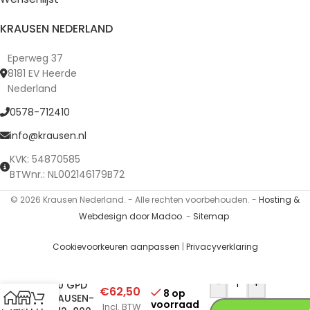
KRAUSEN NEDERLAND
Eperweg 37
8181 EV Heerde
Nederland
0578-712410
info@krausen.nl
KVK: 54870585
BTWnr.: NL002146179B72
© 2026 Krausen Nederland. - Alle rechten voorbehouden. -
Hosting &
Webdesign door Madoo
. -
Sitemap
.
Cookievoorkeuren aanpassen
|
Privacyverklaring
Membrane
-
+
800 GPD
€
62,50
8 op
KRAUSEN-
voorraad
Incl. BTW