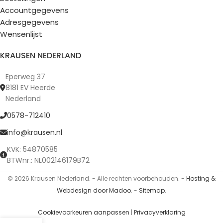
Accountgegevens
Adresgegevens
Wensenlijst
KRAUSEN NEDERLAND
Eperweg 37
8181 EV Heerde
Nederland
0578-712410
info@krausen.nl
KVK: 54870585
BTWnr.: NL002146179B72
© 2026 Krausen Nederland. - Alle rechten voorbehouden. -
Hosting &
Webdesign door Madoo
. -
Sitemap
.
Cookievoorkeuren aanpassen
|
Privacyverklaring