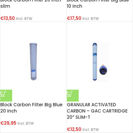
slim
10 inch
€
13,50
€
17,50
Incl. BTW
Incl. BTW
Block Carbon Filter Big Blue
GRANULAR ACTIVATED
20 inch
CARBON – GAC CARTRIDGE
20” SLIM-T
€
29,95
Incl. BTW
€
12,50
Incl. BTW