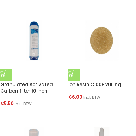
Granulated Activated
Ion Resin C100E vulling
Carbon filter 10 inch
€
6,00
Incl. BTW
€
5,50
Incl. BTW