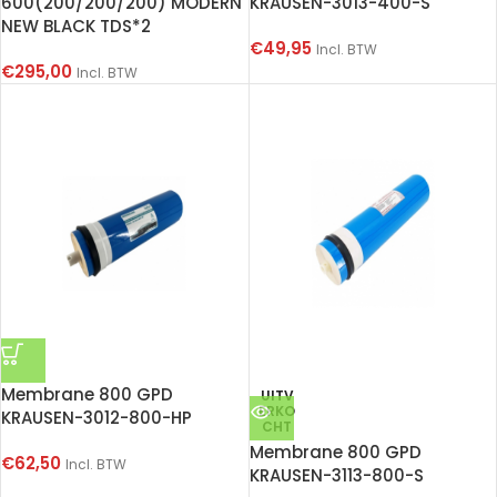
600(200/200/200) MODERN
KRAUSEN-3013-400-S
NEW BLACK TDS*2
€
49,95
Incl. BTW
€
295,00
Incl. BTW
Membrane 800 GPD
UITV
ERKO
KRAUSEN-3012-800-HP
CHT
Membrane 800 GPD
€
62,50
Incl. BTW
KRAUSEN-3113-800-S