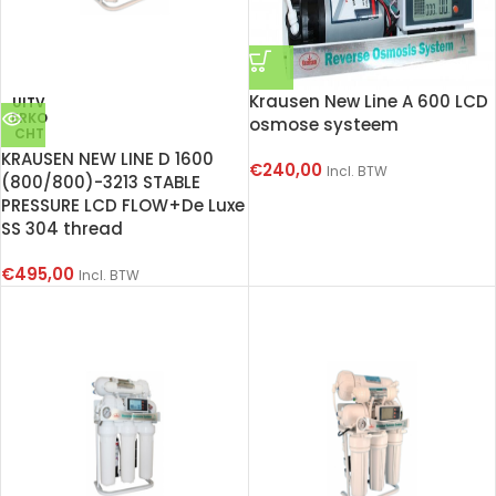
Krausen New Line A 600 LCD
UITV
ERKO
osmose systeem
CHT
KRAUSEN NEW LINE D 1600
€
240,00
Incl. BTW
(800/800)-3213 STABLE
PRESSURE LCD FLOW+De Luxe
SS 304 thread
€
495,00
Incl. BTW