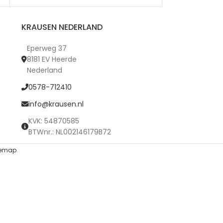
KRAUSEN NEDERLAND
Eperweg 37
8181 EV Heerde
Nederland
0578-712410
info@krausen.nl
KVK: 54870585
BTWnr.: NL002146179B72
temap
.