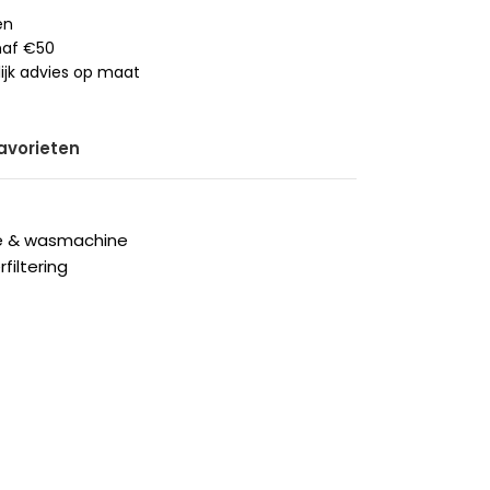
en
anaf €50
ijk advies op maat
avorieten
he & wasmachine
filtering