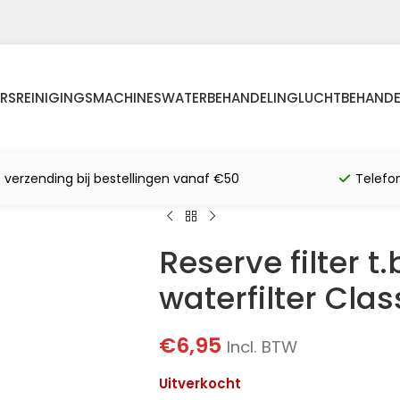
RS
REINIGINGSMACHINES
WATERBEHANDELING
LUCHTBEHANDE
s verzending bij bestellingen vanaf €50
Telefo
Reserve filter t
waterfilter Clas
€
6,95
Incl. BTW
Uitverkocht