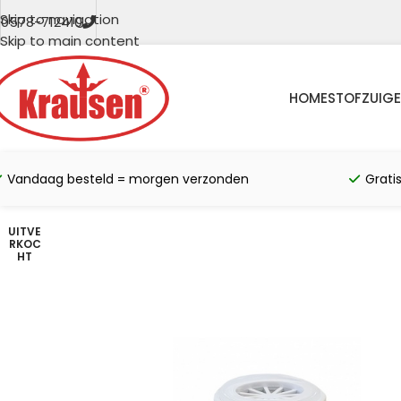
Skip to navigation
0578-712410
Skip to main content
HOME
STOFZUIGE
Vandaag besteld = morgen verzonden
Grati
UITVE
RKOC
HT