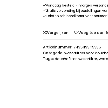
Vandaag besteld = morgen verzond
Gratis verzending bij bestellingen v
Telefonisch bereikbaar voor persoonl
Vergelijken
Voeg toe aan f
Artikelnummer:
7435119345385
Categorie:
waterfilters voor douc
Tags:
douchefilter
,
waterfilter
,
water