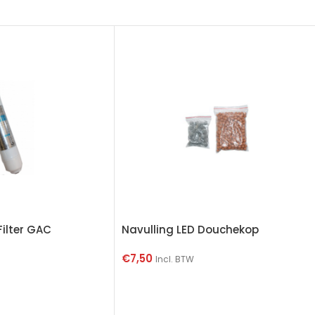
Filter GAC
Navulling LED Douchekop
€
7,50
Incl. BTW