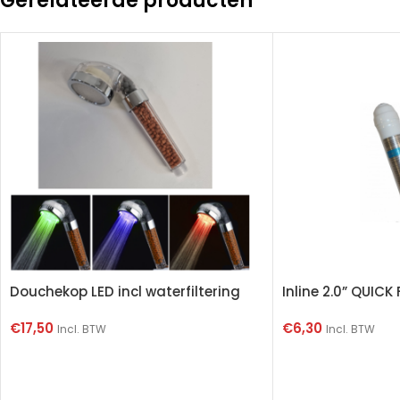
Gerelateerde producten
Douchekop LED incl waterfiltering
Inline 2.0” QUICK 
€
17,50
€
6,30
Incl. BTW
Incl. BTW