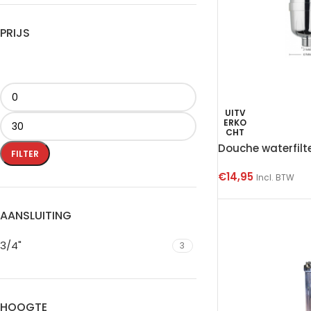
PRIJS
UITV
ERKO
CHT
Douche waterfilt
FILTER
€
14,95
Incl. BTW
AANSLUITING
3/4"
3
HOOGTE