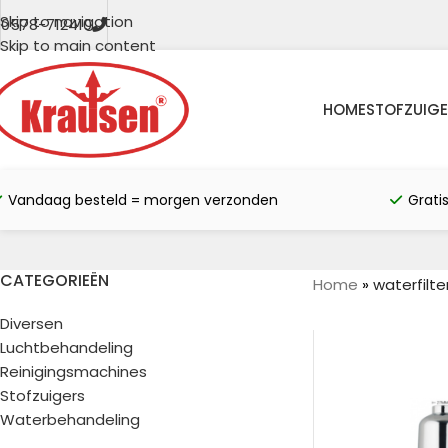
Skip to navigation
0578-712410
Skip to main content
HOME
STOFZUIGE
Vandaag besteld = morgen verzonden
Grati
CATEGORIEËN
Home
»
waterfilte
Diversen
Luchtbehandeling
Reinigingsmachines
Stofzuigers
Waterbehandeling