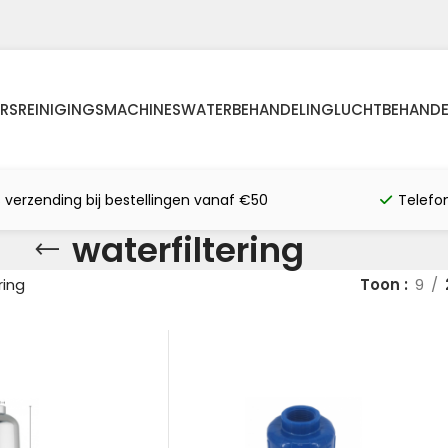
RS
REINIGINGSMACHINES
WATERBEHANDELING
LUCHTBEHANDE
s verzending bij bestellingen vanaf €50
Telefo
waterfiltering
ring
Toon
9