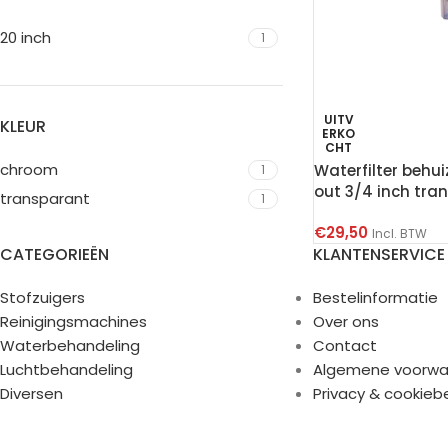
20 inch
1
UITV
KLEUR
ERKO
CHT
chroom
Waterfilter behui
1
out 3/4 inch tra
transparant
1
€
29,50
Incl. BTW
CATEGORIEËN
KLANTENSERVICE
Stofzuigers
Bestelinformatie
Reinigingsmachines
Over ons
Waterbehandeling
Contact
Luchtbehandeling
Algemene voorwa
Diversen
Privacy & cookieb