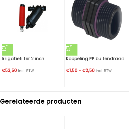
Irrigatiefilter 2 inch
Koppeling PP buitendraad
€
53,50
€
1,50
-
€
2,50
Incl. BTW
Incl. BTW
Gerelateerde producten