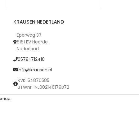
KRAUSEN NEDERLAND
Eperweg 37
8181 EV Heerde
Nederland
0578-712410
info@krausen.nl
KVK: 54870585
BTWnr.: NL002146179B72
temap
.