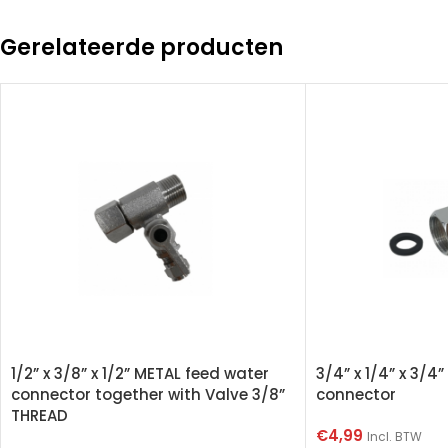
Gerelateerde producten
1/2” x 3/8” x 1/2” METAL feed water
3/4” x 1/4” x 3/4
connector together with Valve 3/8”
connector
THREAD
€
4,99
Incl. BTW