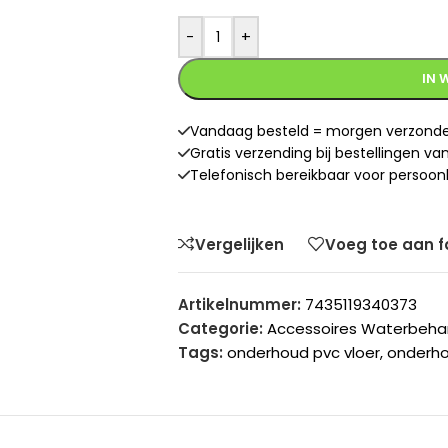
-
+
IN 
Vandaag besteld = morgen verzond
Gratis verzending bij bestellingen v
Telefonisch bereikbaar voor persoonl
Vergelijken
Voeg toe aan f
Artikelnummer:
7435119340373
Categorie:
Accessoires Waterbeha
Tags:
onderhoud pvc vloer
,
onderho