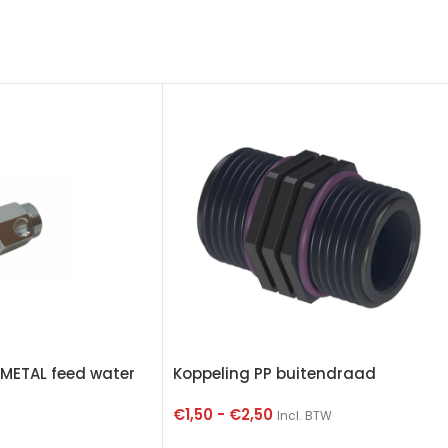
” METAL feed water
Koppeling PP buitendraad
€
1,50
-
€
2,50
Incl. BTW