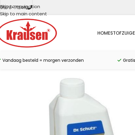
Skip to navigation
0578-712410
Skip to main content
HOME
STOFZUIGE
Vandaag besteld = morgen verzonden
Grati