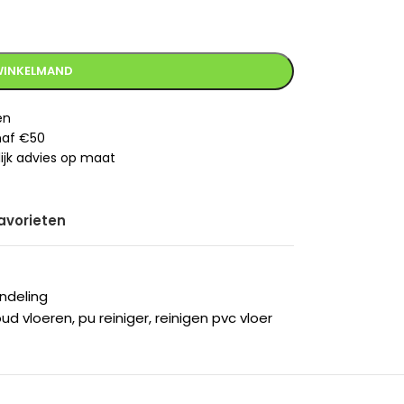
WINKELMAND
en
anaf €50
ijk advies op maat
avorieten
ndeling
ud vloeren
,
pu reiniger
,
reinigen pvc vloer