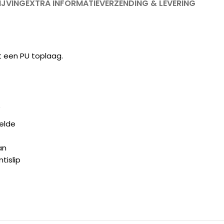
IJVING
EXTRA INFORMATIE
VERZENDING & LEVERING
t een PU toplaag.
/
elde
an
tislip