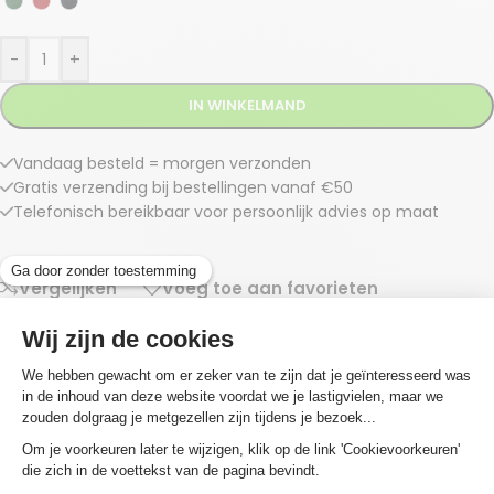
-
+
IN WINKELMAND
Vandaag besteld = morgen verzonden
Gratis verzending bij bestellingen vanaf €50
Telefonisch bereikbaar voor persoonlijk advies op maat
Vergelijken
Voeg toe aan favorieten
Artikelnummer:
7435119337304
Categorieën:
Accessoires Reiniging
,
Schrobmachines
Tags:
boenpad
,
reinigingspad
,
vloerpad
Beschrijving