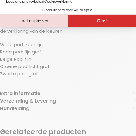
Reinigingspad / vloerpad voor onder de padhouder tbv de
17 inch schrobmachine.
In diverse kleuren te verkrijgen, bij handleiding download je
de verklaring van de kleuren.
Witte pad: zeer fijn
Rode pad: fijn grof
Beige Pad: fijn
Groene pad: licht grof
Zwarte pad: grof
Extra informatie
Verzending & Levering
Handleiding
Gerelateerde producten