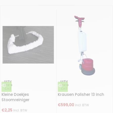
UITV
UITV
ERKO
ERKO
CHT
CHT
Kleine Doekjes
Krausen Polisher 13 inch
Stoomreiniger
€
599,00
Incl. BTW
€
2,25
Incl. BTW