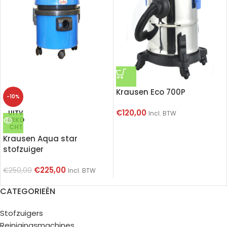
Krausen Eco 700P
-10%
€
120,00
UITV
Incl. BTW
ERKO
CHT
Krausen Aqua star
stofzuiger
€
225,00
€
250,00
Incl. BTW
CATEGORIEËN
Stofzuigers
Reinigingsmachines