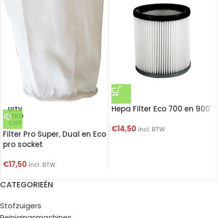
Hepa Filter Eco 700 en 900
UITV
ERKO
CHT
€
14,50
Incl. BTW
Filter Pro Super, Dual en Eco
pro socket
€
17,50
Incl. BTW
CATEGORIEËN
Stofzuigers
Reinigingsmachines