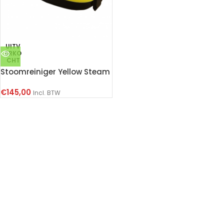
UITV
ERKO
CHT
Stoomreiniger Yellow Steam
€
145,00
Incl. BTW