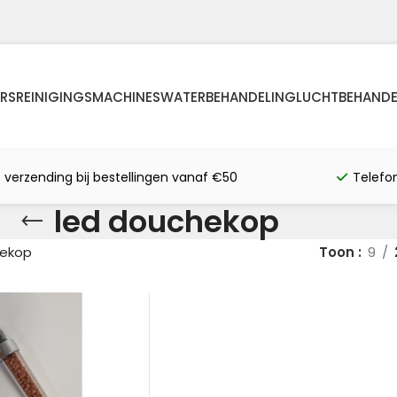
RS
REINIGINGSMACHINES
WATERBEHANDELING
LUCHTBEHANDE
s verzending bij bestellingen vanaf €50
Telefo
led douchekop
hekop
Toon
9