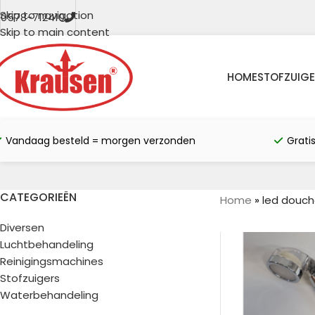
Skip to navigation
0578-712410
Skip to main content
HOME
STOFZUIGE
Vandaag besteld = morgen verzonden
Grati
CATEGORIEËN
Home
»
led douc
Diversen
Luchtbehandeling
Reinigingsmachines
Stofzuigers
Waterbehandeling