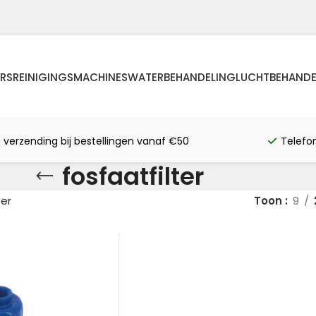
RS
REINIGINGSMACHINES
WATERBEHANDELING
LUCHTBEHANDE
s verzending bij bestellingen vanaf €50
Telefo
fosfaatfilter
ter
Toon
9