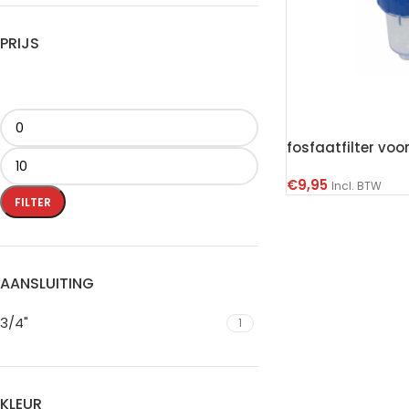
PRIJS
fosfaatfilter vo
€
9,95
Incl. BTW
FILTER
AANSLUITING
3/4"
1
KLEUR