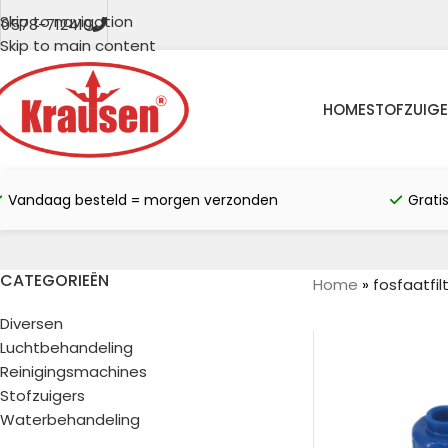
Skip to navigation
0578-712410
Skip to main content
HOME
STOFZUIGE
Vandaag besteld = morgen verzonden
Grati
CATEGORIEËN
Home
»
fosfaatfil
Diversen
Luchtbehandeling
Reinigingsmachines
Stofzuigers
Waterbehandeling